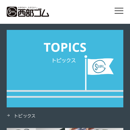
HOME
製品
軽量用防振ゴム（KP、KQ形）
トピックス